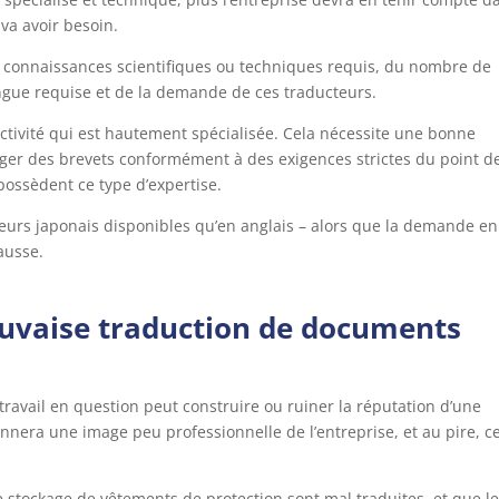
 va avoir besoin.
de connaissances scientifiques ou techniques requis, du nombre de
angue requise et de la demande de ces traducteurs.
ctivité qui est hautement spécialisée. Cela nécessite une bonne
diger des brevets conformément à des exigences strictes du point d
possèdent ce type d’expertise.
eurs japonais disponibles qu’en anglais – alors que la demande en
ausse.
uvaise traduction de documents
travail en question peut construire ou ruiner la réputation d’une
nera une image peu professionnelle de l’entreprise, et au pire, c
 stockage de vêtements de protection sont mal traduites, et que l